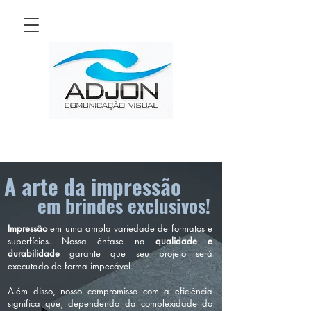
A arte da impressão
em brindes exclu
sivos!
Impressão
em uma ampla variedade de formatos e
superfícies. Nossa ênfase na
qualidade e
durabilidade
garante que seu projeto será
executado de forma impecável.
Além disso, nosso compromisso com a eficiência
significa que, dependendo da complexidade do