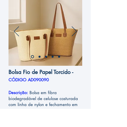
Bolsa Fio de Papel Torcido -
CÓDIGO AD090090
Descrição:
Bolsa em fibra
biodegradável de celulose costurada
com linha de nylon e fechamento em
zíper. Possui compartimento interno
com bolso compacto, além de alças e
detalhes em couro sintético, incluindo