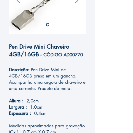
Pen Drive Mini Chaveiro
4GB/16GB -
CÓDIGO
AD
00770
Descrição:
Pen Drive Mini de
4GB/16GB preso em um gancho.
Acompanha uma argola de chaveiro e
uma corrente. Produto de metal.
Altura :
2,0cm
Largura :
1,0cm
Espessura :
0,4cm
Medidas aproximadas para gravação
(CxL): 0,7 cm X 0,7 cm