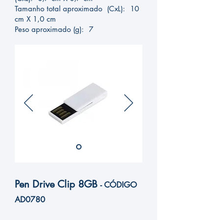
Tamanho total aproximado (CxL): 10
cm X 1,0 cm
Peso aproximado (g): 7
Medidas, peso e tonalidades podem
variar pois o mesmo modelo é
produzido por diversos fabricantes.
Pen Drive Clip 8GB
- CÓ
DIGO
AD
0780