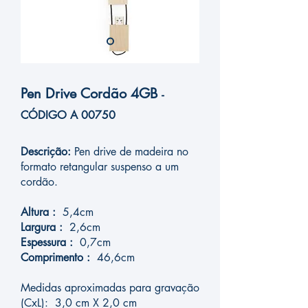
Pen Drive Cordão 4GB
-
CÓDIG
O A 00750
Descrição:
Pen drive de madeira no
formato retangular suspenso a um
cordão.
Altura :
5,4cm
Largura :
2,6cm
Espessura :
0,7cm
Comprimento :
46,6cm
Medidas aproximadas para gravação
(CxL): 3,0 cm X 2,0 cm