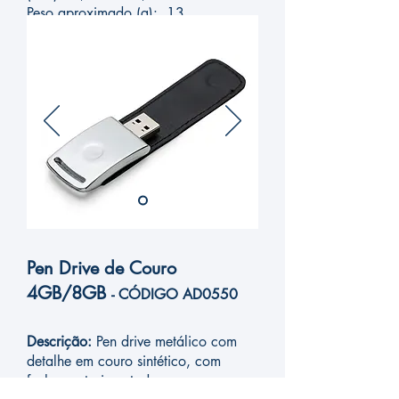
Peso aproximado (g): 13
Pen Drive de Couro
4GB/8GB
- CÓDIGO
AD
0550
Descrição:
Pen drive metálico com
detalhe em couro sintético, com
fechamento imantado.